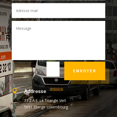
=
5 + 11
ENVOYER

Addresse
33 Z.A.E. Le Triangle Vert
5691 Ellange Luxembourg